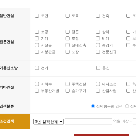
일반건설
토건
토목
건축
조
토공
철콘
상하
가
기계
도장
비계
보
전문건설
시설물
실내건축
승강기
수
지붕판금
포장
전문신규
기통신소방
전기
통신
지하수
주택건설
대지조성
5
기타건설
부동산개발
숲가꾸기
산림사업
산
검색분류
선택항목만 검색
선
억원 이상 ~
조건검색