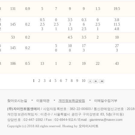
8
131
0.9
5
7
9
9
1.5
19.5
2
0.5
0
3.5
0.3
0
3.8
4
145
0.2
2.5
2.5
3
6
2.5
11.5
2
3
1
1.3
2.5
1
4.8
53
0.2
4.5
3.5
2
10
5
5
10
17
27
145
0.2
0
0
0
3
3
3
106
0.5
13
1
2
19
22
43
1
2
3
4
5
6
7
8
9
10
찾아오시는길
이용약관
개인정보취급방침
이메일수집거부
(주)자이언트엠앤에이
/ 사업자등록번호 : 382-22-00603 / 통신판매업신고번호 : 201
개인정보관리책임자 : 이준수 / 서울특별시 광진구 구의강변로 83, 5층(구의동)
상담번호 : 02-447-1592 / Fax : 02-6944-9114 / Email : giantmna@naver.com
Copyright (c) 2018 All rights reserved. Hosting by
오마이사이트