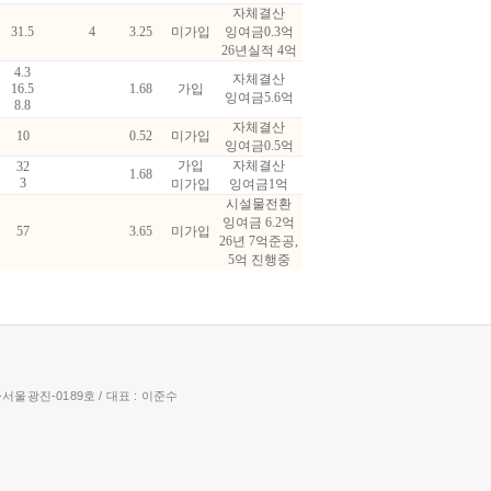
자체결산
31.5
4
3.25
미가입
잉여금0.3억
26년실적 4억
4.3
자체결산
16.5
1.68
가입
잉여금5.6억
8.8
자체결산
10
0.52
미가입
잉여금0.5억
가입
자체결산
32
1.68
3
미가입
잉여금1억
시설물전환
잉여금 6.2억
57
3.65
미가입
26년 7억준공,
5억 진행중
8-서울광진-0189호 / 대표 : 이준수