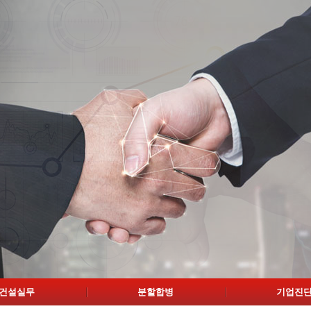
건설실무
분할합병
기업진