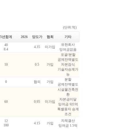
(단위:억)
5년합계
2026
양도가
협회
기타
유한회사
40
4.35
미가입
8.4
잉여금없음
포괄/분할
공제잔액별도
10
0.5
가입
자본잠식
기술자승계가
능
분할
0
협의
가입
공제잔액별도
시설물건축전
환
자본금미달
60
0.95
미가입
잉여금 약1억
특별융자 승계
조건
자체결산
12
4.15
가입
180
잉여금 1.5억