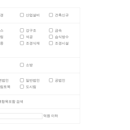
경
산업설비
건축신규
스
강구조
금속
링
석공
습식방수
중
조경식재
조경시설
소방
년법인
일반법인
공법인
림토목
도시림
택항목포함 검색
억원 이하