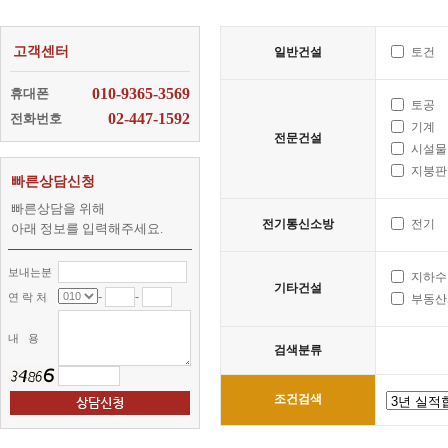
고객센터
일반건설
토건
010-9365-3569
휴대폰
토공
02-447-1592
전화번호
기계
전문건설
시설물
지붕판
빠른상담신청
빠른상담을 위해
전기통신소방
전기
아래 정보를 입력해주세요.
보내는분
지하수
기타건설
-
-
연 락 처
부동산
내 용
검색분류
조건검색