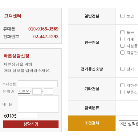
고객센터
일반건설
토건
010-9365-3569
휴대폰
토공
02-447-1592
전화번호
기계
전문건설
시설물
지붕판
빠른상담신청
빠른상담을 위해
전기통신소방
전기
아래 정보를 입력해주세요.
보내는분
지하수
기타건설
-
-
연 락 처
부동산
내 용
검색분류
조건검색