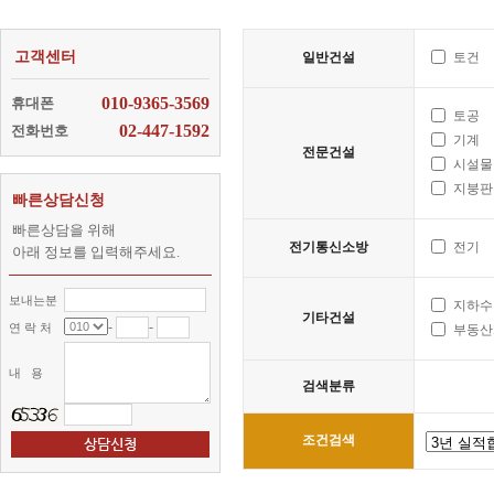
고객센터
일반건설
토건
010-9365-3569
휴대폰
토공
02-447-1592
전화번호
기계
전문건설
시설물
지붕판
빠른상담신청
빠른상담을 위해
전기통신소방
전기
아래 정보를 입력해주세요.
보내는분
지하수
기타건설
-
-
연 락 처
부동산
내 용
검색분류
조건검색